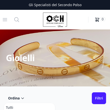
Gli Specialisti del Secondo Polso
Officine Complicato
Open menu
Search
0
Gioielli
Ordina
Filtri
Tutti