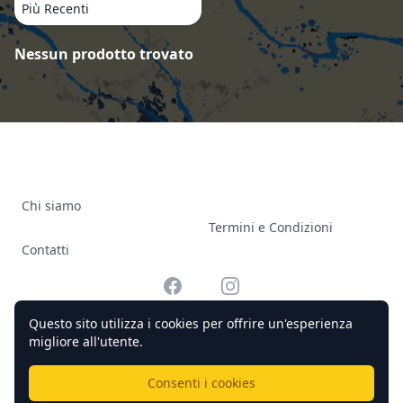
Più Recenti
Prodotti
Nessun prodotto trovato
Chi siamo
Termini e Condizioni
Contatti
Facebook
Instagram
Questo sito utilizza i cookies per offrire un'esperienza
migliore all'utente.
© 2026 Officine Complicato Tutti i diritti riservati.
Consenti i cookies