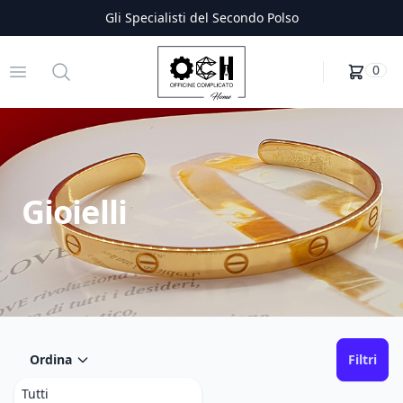
Gli Specialisti del Secondo Polso
Officine Complicato
Open menu
Search
0
Gioielli
Ordina
Filtri
Tutti