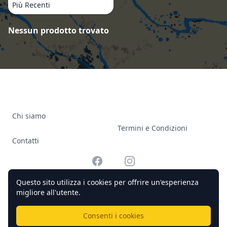
Più Recenti
Prodotti
Nessun prodotto trovato
Chi siamo
Termini e Condizioni
Contatti
Facebook
Instagram
Questo sito utilizza i cookies per offrire un'esperienza
migliore all'utente.
© 2026 Officine Complicato Tutti i diritti riservati.
Consenti i cookies