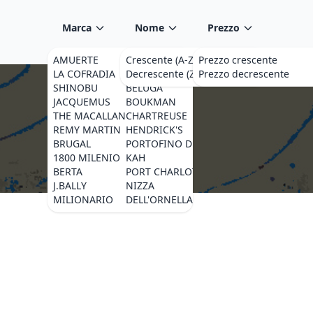
Marca
Nome
Prezzo
AMUERTE
MILLIONARIO
Crescente (A-Z)
Prezzo crescente
AMARA
LA COFRADIA
OCTOMORE
Decrescente (Z-A)
Prezzo decrescente
J.ROSE
SHINOBU
BELUGA
SONG CAI
JACQUEMUS
BOUKMAN
BRUICHLADDICH
THE MACALLAN
CHARTREUSE
ADRIATICO
REMY MARTIN
HENDRICK'S
CIPRIANI
BRUGAL
PORTOFINO DRY GIN
LIQUORI DELL'ETN
1800 MILENIO
KAH
WA BI GIN
BERTA
PORT CHARLOTTE
SGRAPPA
J.BALLY
NIZZA
BLUECOAT
MILIONARIO
DELL'ORNELLAIA
AMAZZONI