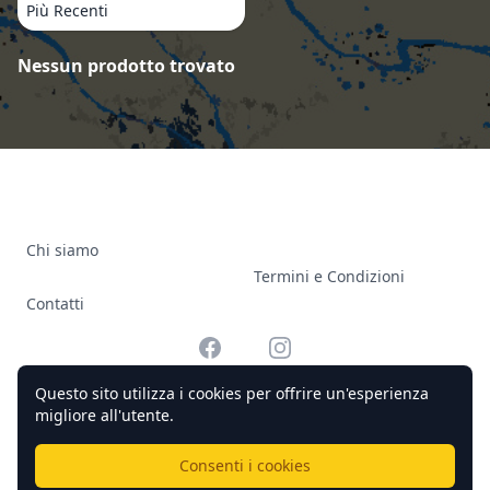
Più Recenti
Prodotti
Nessun prodotto trovato
Chi siamo
Termini e Condizioni
Contatti
Facebook
Instagram
Questo sito utilizza i cookies per offrire un'esperienza
migliore all'utente.
© 2026 Officine Complicato Tutti i diritti riservati.
Consenti i cookies