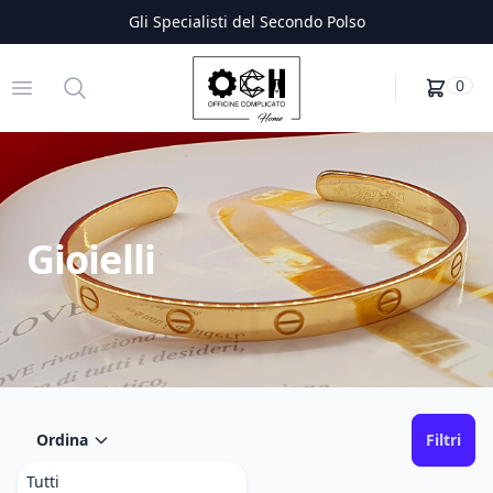
Gli Specialisti del Secondo Polso
Officine Complicato
Open menu
Search
0
Gioielli
Ordina
Filtri
Tutti