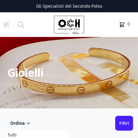
Gli Specialisti del Secondo Polso
Officine Complicato
Open menu
Search
0
Gioielli
Ordina
Filtri
Tutti