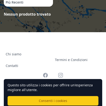
Più Recenti
Prodotti
Nessun prodotto trovato
Chi siamo
Termini e Condizioni
Contatti
Facebook
Instagram
Questo sito utilizza i cookies per offrire un'esperienza
migliore all'utente.
© 2026 Officine Complicato Tutti i diritti riservati.
Consenti i cookies