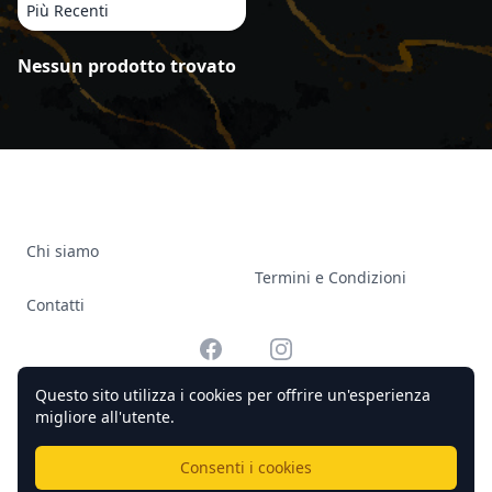
Più Recenti
Prodotti
Nessun prodotto trovato
Chi siamo
Termini e Condizioni
Contatti
Facebook
Instagram
Questo sito utilizza i cookies per offrire un'esperienza
migliore all'utente.
© 2026 Officine Complicato Tutti i diritti riservati.
Consenti i cookies