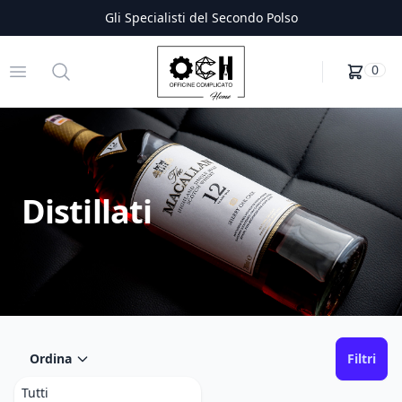
Gli Specialisti del Secondo Polso
Officine Complicato
Open menu
Search
0
Distillati
Ordina
Filtri
Tutti