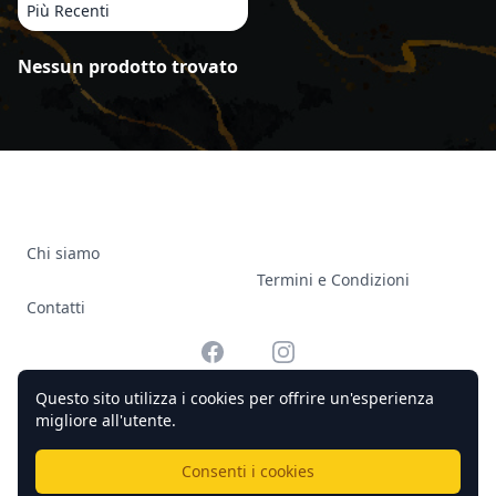
Più Recenti
Prodotti
Nessun prodotto trovato
Chi siamo
Termini e Condizioni
Contatti
Facebook
Instagram
Questo sito utilizza i cookies per offrire un'esperienza
migliore all'utente.
© 2026 Officine Complicato Tutti i diritti riservati.
Consenti i cookies