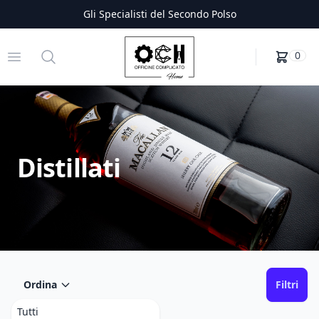
Gli Specialisti del Secondo Polso
Officine Complicato
Open menu
Search
0
Distillati
Ordina
Filtri
Tutti