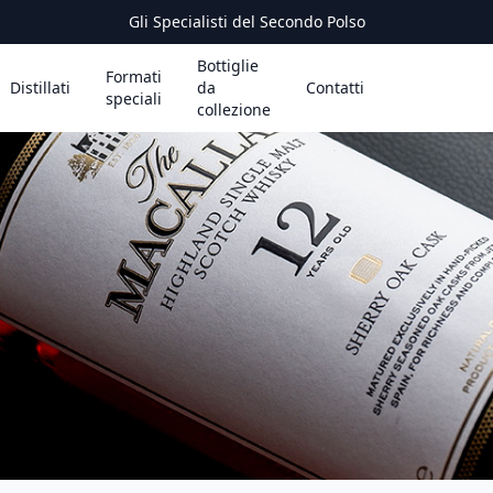
Gli Specialisti del Secondo Polso
Bottiglie
Formati
Distillati
da
Contatti
speciali
collezione