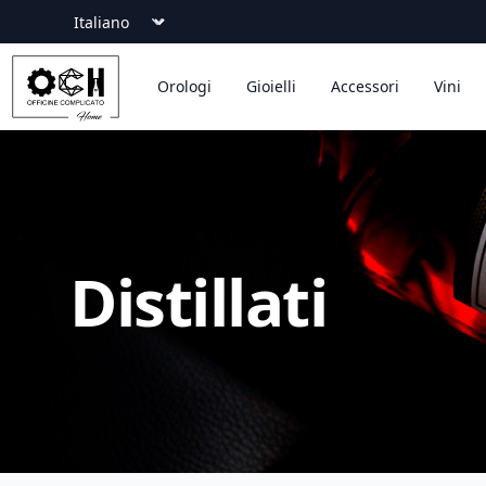
Language
Officine Complicato
Orologi
Gioielli
Accessori
Vini
Distillati