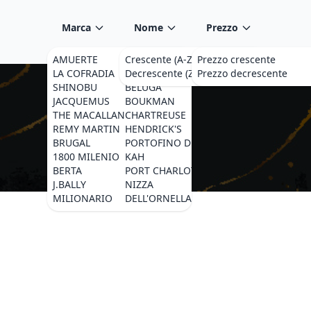
Marca
Nome
Prezzo
AMUERTE
MILLIONARIO
Crescente (A-Z)
Prezzo crescente
AMARA
LA COFRADIA
OCTOMORE
Decrescente (Z-A)
Prezzo decrescente
J.ROSE
SHINOBU
BELUGA
SONG CAI
JACQUEMUS
BOUKMAN
BRUICHLADDICH
THE MACALLAN
CHARTREUSE
ADRIATICO
REMY MARTIN
HENDRICK'S
CIPRIANI
BRUGAL
PORTOFINO DRY GIN
LIQUORI DELL'ETN
1800 MILENIO
KAH
WA BI GIN
BERTA
PORT CHARLOTTE
SGRAPPA
J.BALLY
NIZZA
BLUECOAT
MILIONARIO
DELL'ORNELLAIA
AMAZZONI