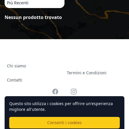
Più Recenti
Prodotti
Nessun prodotto trovato
Chi siamo
Termini e Condizioni
Contatti
Facebook
Instagram
Questo sito utilizza i cookies per offrire un'esperienza
migliore all'utente.
© 2026 Officine Complicato Tutti i diritti riservati.
Consenti i cookies