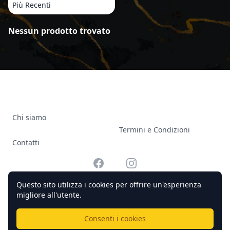
Più Recenti
Prodotti
Nessun prodotto trovato
Chi siamo
Termini e Condizioni
Contatti
Facebook
Instagram
Questo sito utilizza i cookies per offrire un'esperienza
migliore all'utente.
© 2026 Officine Complicato Tutti i diritti riservati.
Consenti i cookies