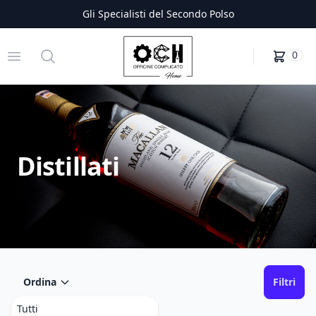
Gli Specialisti del Secondo Polso
Officine Complicato
Open menu
Search
0
Distillati
Ordina
Filtri
Tutti