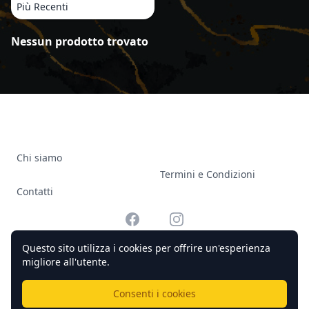
Più Recenti
Prodotti
Nessun prodotto trovato
Chi siamo
Termini e Condizioni
Contatti
Facebook
Instagram
Questo sito utilizza i cookies per offrire un'esperienza
migliore all'utente.
© 2026 Officine Complicato Tutti i diritti riservati.
Consenti i cookies