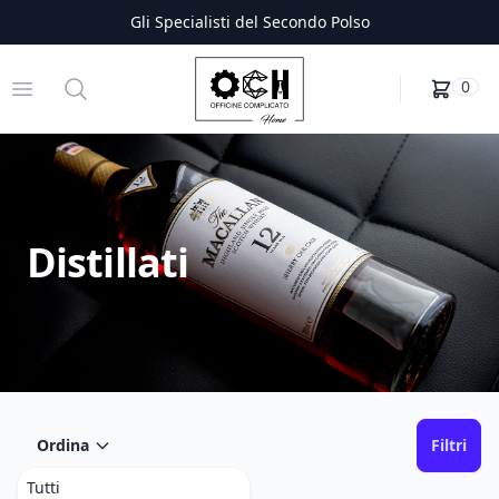
Gli Specialisti del Secondo Polso
Officine Complicato
Open menu
Search
0
Distillati
Ordina
Filtri
Tutti