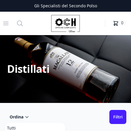
Gli Specialisti del Secondo Polso
Officine Complicato
Open menu
Search
0
Distillati
Ordina
Filtri
Tutti