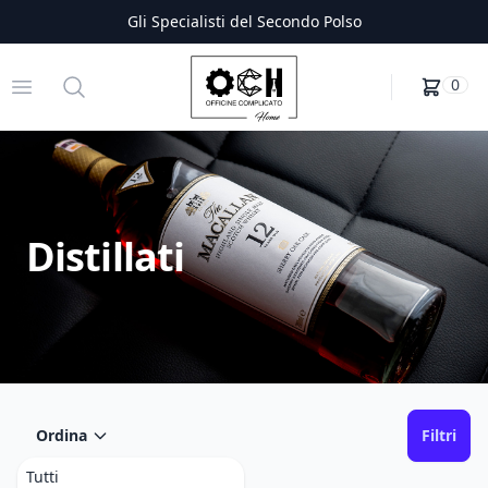
Gli Specialisti del Secondo Polso
Officine Complicato
Open menu
Search
0
Distillati
Ordina
Filtri
Tutti