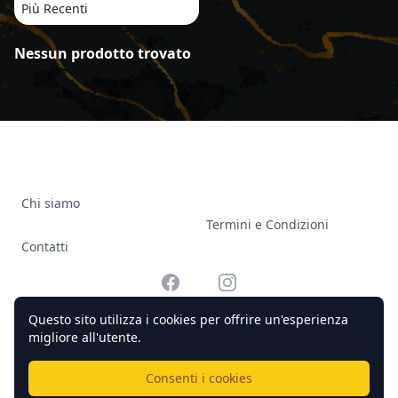
Più Recenti
Prodotti
Nessun prodotto trovato
Chi siamo
Termini e Condizioni
Contatti
Facebook
Instagram
Questo sito utilizza i cookies per offrire un'esperienza
migliore all'utente.
© 2026 Officine Complicato Tutti i diritti riservati.
Consenti i cookies