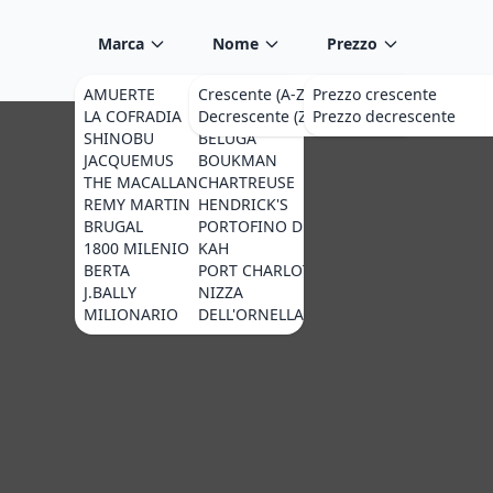
Marca
Nome
Prezzo
AMUERTE
MILLIONARIO
Crescente (A-Z)
Prezzo crescente
AMARA
LA COFRADIA
OCTOMORE
Decrescente (Z-A)
Prezzo decrescente
J.ROSE
SHINOBU
BELUGA
SONG CAI
JACQUEMUS
BOUKMAN
BRUICHLADDICH
THE MACALLAN
CHARTREUSE
ADRIATICO
REMY MARTIN
HENDRICK'S
CIPRIANI
BRUGAL
PORTOFINO DRY GIN
LIQUORI DELL'ETN
1800 MILENIO
KAH
WA BI GIN
BERTA
PORT CHARLOTTE
SGRAPPA
J.BALLY
NIZZA
BLUECOAT
MILIONARIO
DELL'ORNELLAIA
AMAZZONI