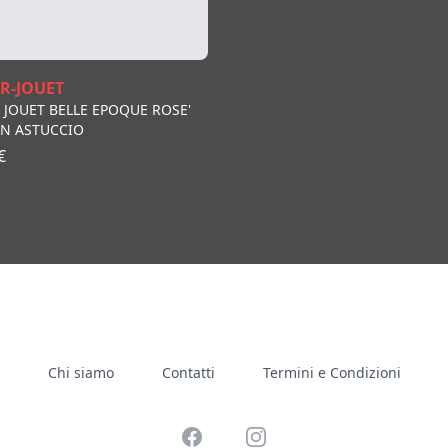
R-JOUET
 JOUET BELLE EPOQUE ROSE'
ON ASTUCCIO
€
Chi siamo
Contatti
Termini e Condizioni
Facebook
Instagram