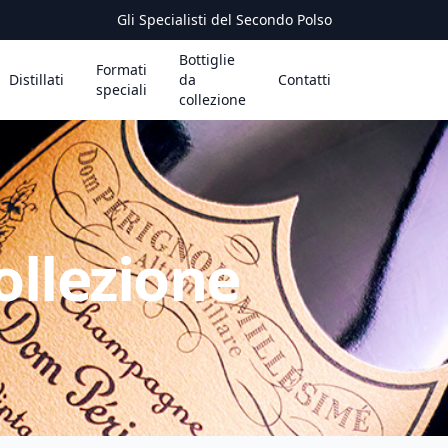
Gli Specialisti del Secondo Polso
Bottiglie
Formati
Distillati
da
Contatti
speciali
collezione
ollezione