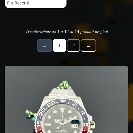
Più Recenti
Prodotti
Visualizzazione da
1
a
12
di
14
prodotti pregiati
←
1
2
→