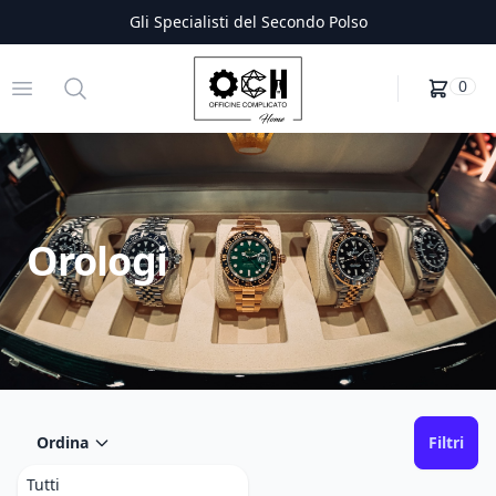
Gli Specialisti del Secondo Polso
Officine Complicato
Open menu
Search
0
Orologi
Ordina
Filtri
Tutti