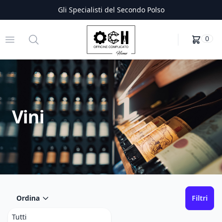
Gli Specialisti del Secondo Polso
Officine Complicato
Open menu
Search
0
Vini
Ordina
Filtri
Tutti