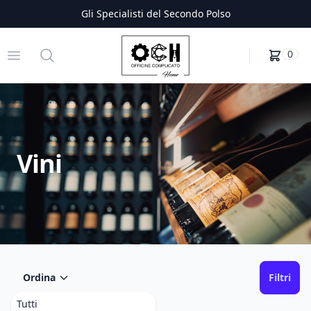
Gli Specialisti del Secondo Polso
Officine Complicato
Open menu
Search
0
Vini
Ordina
Filtri
Tutti