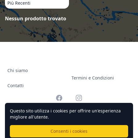
Più Recenti
Prodotti
Nessun prodotto trovato
Chi siamo
Termini e Condizioni
Contatti
Facebook
Instagram
Questo sito utilizza i cookies per offrire un'esperienza
migliore all'utente.
© 2026 Officine Complicato Tutti i diritti riservati.
Consenti i cookies