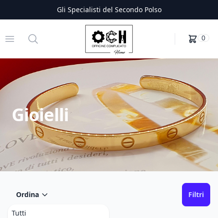
Gli Specialisti del Secondo Polso
Officine Complicato
Open menu
Search
0
Gioielli
Ordina
Filtri
Tutti